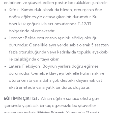
en bilinen ve şikayet edilen postür bozuklukları şunlardır:
Kifoz : Kamburluk olarak da bilinen, omurganın öne
doğru eğilmesiyle ortaya çıkan bir durumdur. Bu
bozukluk çoğunlukla sırt omurlarında T-12/13
bölgesinde oluşmaktadır.
Lordoz : Belde omurganın aşırı bir eğriliği olduğu
durumdur. Genellikle aynı yerde sabit olarak 5 saatten
fazla oturulduğunda veya kadınlarda topuklu ayakkabı
ile çalışıldığında ortaya çıkar.
Lateral Fleksiyon : Boynun yanlara doğru eğilmesi
durumudur. Genelde klavyeyi tek elle kullanmak ve
otururken bi yana daha çok destekli dayanmak üst
ekstremitede yana yatık bir duruş oluşturur.
EĞİTİMİN ÇIKTISI :
Alınan eğitim sonucu ofiste gün
içerisinde yapılacak birkaç egzersizle bu şikayetler
minimuma indirilir.
Eğitim Süresi:
Yarım gün (3 saat)