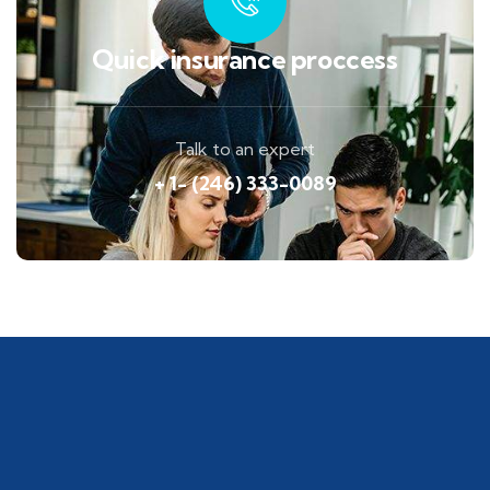
Quick insurance proccess
Talk to an expert
+ 1- (246) 333-0089