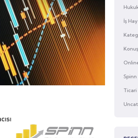
Huku
İş Hay
Kateg
Konuş
Online
Spinn
Ticari
Uncat