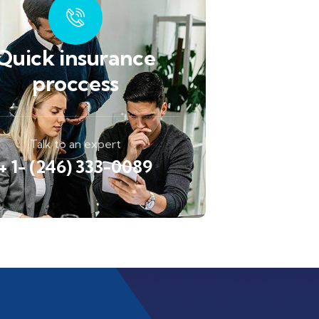
Quick insurance
proccess
Talk to an expert
+ 1- (246) 333-0089