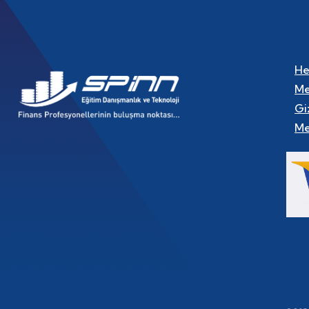
He
Me
Gi
Me