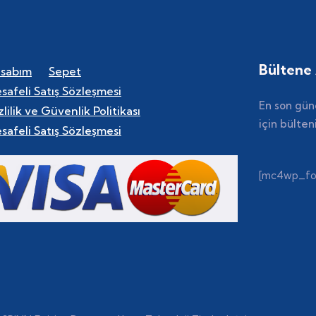
Bültene
sabım
Sepet
safeli Satış Sözleşmesi
En son gün
zlilik ve Güvenlik Politikası
için bülte
safeli Satış Sözleşmesi
[mc4wp_for