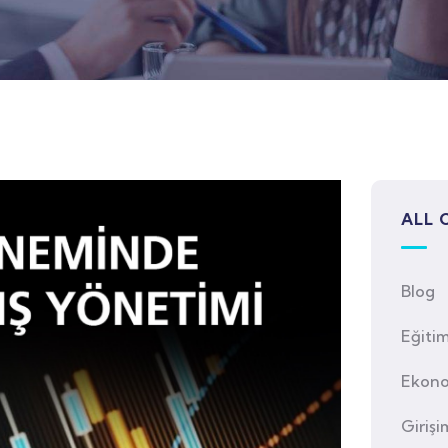
ALL 
Blog
Eğiti
Ekono
Girişi