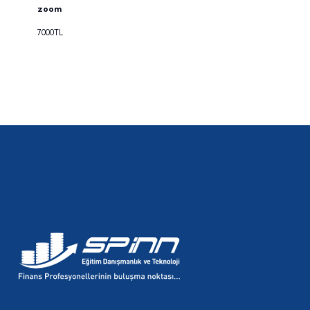
zoom
7000TL