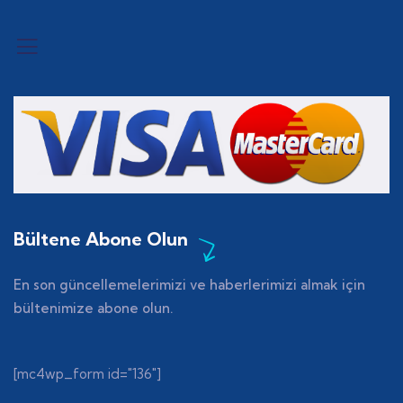
Bültene Abone Olun
En son güncellemelerimizi ve haberlerimizi almak için
bültenimize abone olun.
[mc4wp_form id="136"]