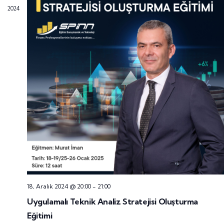
2024
18, Aralık 2024 @ 20:00
-
21:00
Uygulamalı Teknik Analiz Stratejisi Oluşturma
Eğitimi