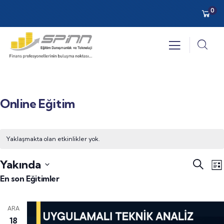
0
Online Eğitim
Yaklaşmakta olan etkinlikler yok.
Eğiti
E
Yakında
Ara
Lis
g
aram
Tarih
En son Eğitimler
g
ve
seç.
görün
ARA
gezi
18