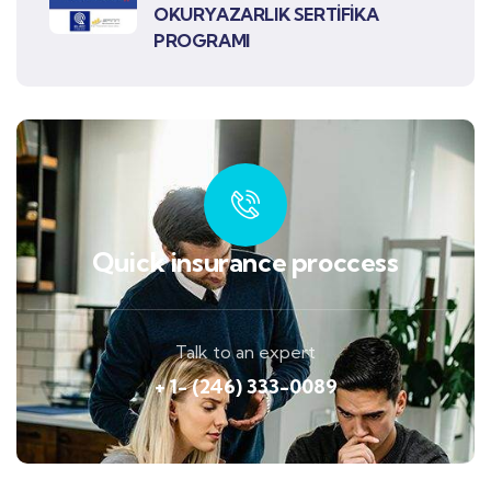
OKURYAZARLIK SERTİFİKA
PROGRAMI
Quick insurance proccess
Talk to an expert
+ 1- (246) 333-0089